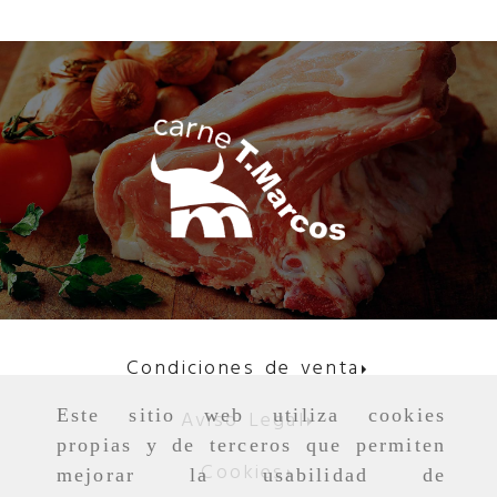
Condiciones de venta
Este sitio web utiliza cookies
Aviso Legal
propias y de terceros que permiten
Cookies
mejorar la usabilidad de